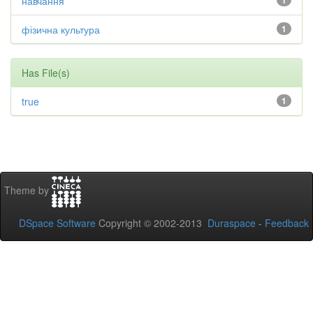
навчання
1
фізична культура
1
Has File(s)
true
1
Theme by
DSpace Software
Copyright © 2002-2013
Duraspace
-
Feedback