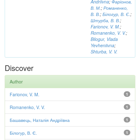
Andriivna
;
Фаріонов,
В. М.
;
Романенко,
В. В.
;
Білогур, В. Є.
;
Штурба, В. В.
;
Farionov, V. M.
;
Romanenko, V. V.
;
Bilogur, Vlada
Yevheniivna
;
Shturba, V. V.
Discover
Author
Farionov, V. M.
1
Romanenko, V. V.
1
Башавець, Наталія Андріївна
1
Білогур, В. Є.
1