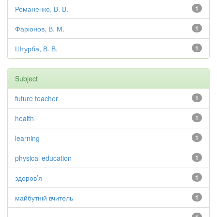
Романенко, В. В.
1
Фаріонов, В. М.
1
Штурба, В. В.
1
Subject
future teacher
1
health
1
learning
1
physical education
1
здоров’я
1
майбутній вчитель
1