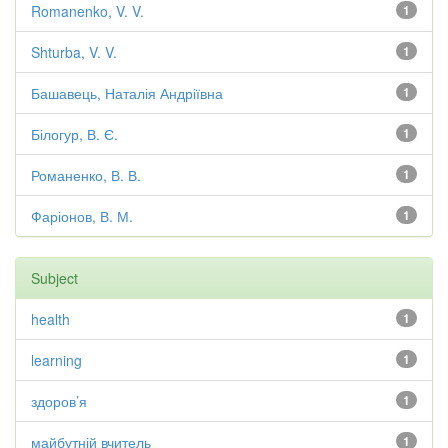
Romanenko, V. V.
1
Shturba, V. V.
1
Башавець, Наталія Андріївна
1
Білогур, В. Є.
1
Романенко, В. В.
1
Фаріонов, В. М.
1
Subject
health
1
learning
1
здоров’я
1
майбутній вчитель
1