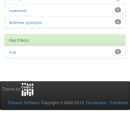
навчання
1
фізична культура
1
Has File(s)
true
1
Theme by
DSpace Software
Copyright © 2002-2013
Duraspace
-
Feedback