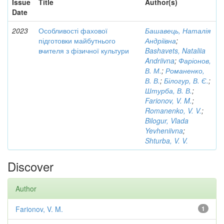
Issue
Title
Author(s)
Date
2023
Особливості фахової
Башавець, Наталія
підготовки майбутнього
Андріївна
;
вчителя з фізичної культури
Bashavets, Nataliia
Andriivna
;
Фаріонов,
В. М.
;
Романенко,
В. В.
;
Білогур, В. Є.
;
Штурба, В. В.
;
Farionov, V. M.
;
Romanenko, V. V.
;
Bilogur, Vlada
Yevheniivna
;
Shturba, V. V.
Discover
Author
Farionov, V. M.
1