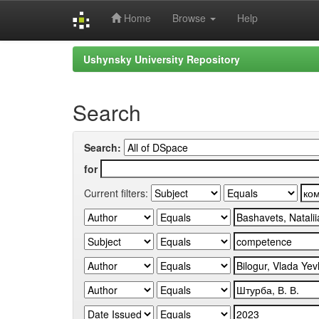
Home
Browse
Help
Skip
Ushynsky University Repository
navigation
Search
Search:
for
Current filters: