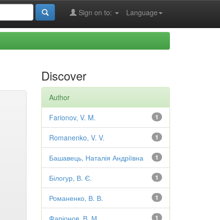
Sign on to:
Language
Discover
Author
Farionov, V. M.
1
Romanenko, V. V.
1
Башавець, Наталія Андріївна
1
Білогур, В. Є.
1
Романенко, В. В.
1
Фаріонов, В. М.
1