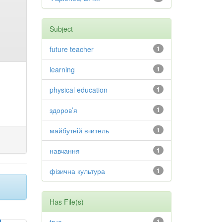
Subject
future teacher
1
learning
1
physical education
1
здоров’я
1
майбутній вчитель
1
навчання
1
фізична культура
1
Has File(s)
1