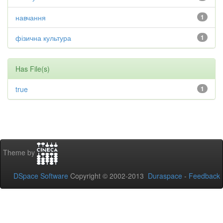
навчання
1
фізична культура
1
Has File(s)
true
1
Theme by
DSpace Software
Copyright © 2002-2013
Duraspace
-
Feedback