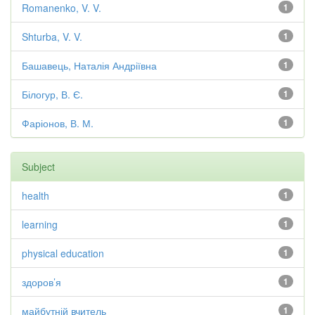
Romanenko, V. V.
1
Shturba, V. V.
1
Башавець, Наталія Андріївна
1
Білогур, В. Є.
1
Фаріонов, В. М.
1
Subject
health
1
learning
1
physical education
1
здоров’я
1
майбутній вчитель
1