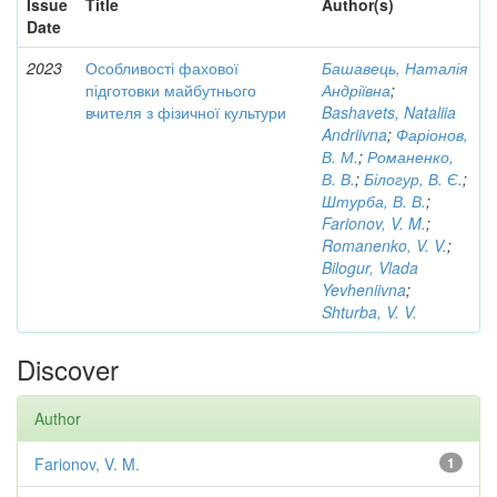
Issue
Title
Author(s)
Date
2023
Особливості фахової
Башавець, Наталія
підготовки майбутнього
Андріївна
;
вчителя з фізичної культури
Bashavets, Nataliia
Andriivna
;
Фаріонов,
В. М.
;
Романенко,
В. В.
;
Білогур, В. Є.
;
Штурба, В. В.
;
Farionov, V. M.
;
Romanenko, V. V.
;
Bilogur, Vlada
Yevheniivna
;
Shturba, V. V.
Discover
Author
Farionov, V. M.
1