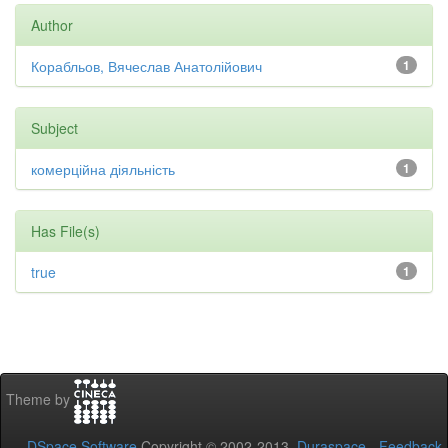
Author
Корабльов, Вячеслав Анатолійович
1
Subject
комерційна діяльність
1
Has File(s)
true
1
Theme by
DSpace Software
Copyright © 2002-2013
Duraspace
-
Feedback