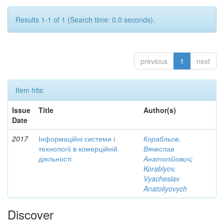
Results 1-1 of 1 (Search time: 0.0 seconds).
previous
1
next
Item hits:
Issue
Title
Author(s)
Date
2017
Інформаційні системи і
Корабльов,
технології в комерційній
Вячеслав
діяльності
Анатолійович
;
Korablyov,
Vyacheslav
Anatoliyovych
Discover