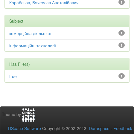
Корабльов, Вячеслав Анатолійович
1
Subject
комерційна діяльність
1
інформаційні технології
1
Has File(s)
true
1
Theme by
DSpace Software
Copyright © 2002-2013
Duraspace
-
Feedback