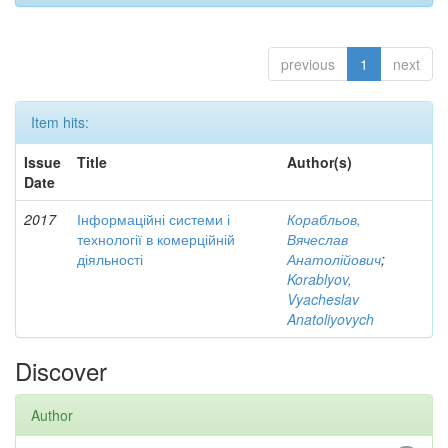
previous
1
next
Item hits:
Issue
Title
Author(s)
Date
2017
Інформаційні системи і
Корабльов,
технології в комерційній
Вячеслав
діяльності
Анатолійович
;
Korablyov,
Vyacheslav
Anatoliyovych
Discover
Author