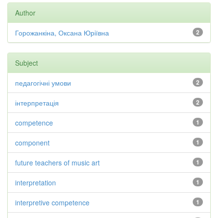
Author
Горожанкіна, Оксана Юріївна
2
Subject
педагогічні умови
2
інтерпретація
2
competence
1
component
1
future teachers of music art
1
interpretation
1
interpretive competence
1