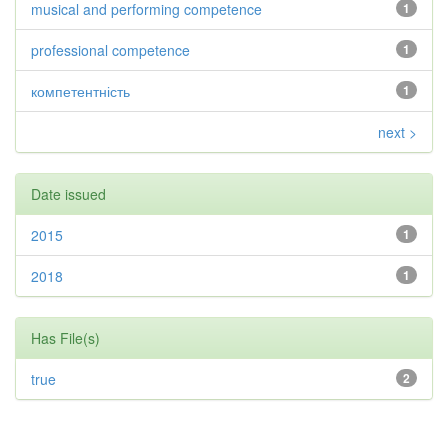
musical and performing competence
1
professional competence
1
компетентність
1
next >
Date issued
2015
1
2018
1
Has File(s)
true
2