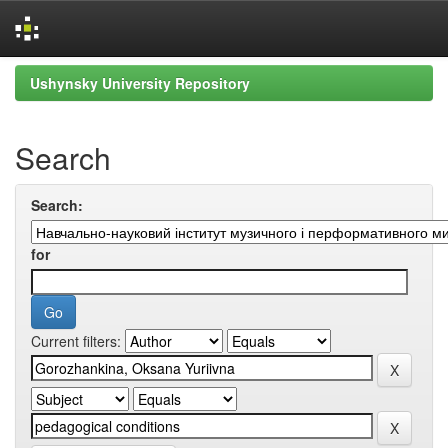
Skip
Ushynsky University Repository
navigation
Search
Search:
for
Current filters: