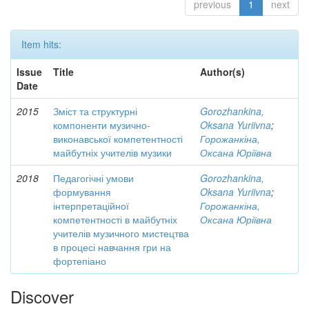
previous
1
next
Item hits:
Issue
Title
Author(s)
Date
2015
Зміст та структурні
Gorozhankina,
компоненти музично-
Oksana Yuriivna
;
виконавської компетентності
Горожанкіна,
майбутніх учителів музики
Оксана Юріївна
2018
Педагогічні умови
Gorozhankina,
формування
Oksana Yuriivna
;
інтерпретаційної
Горожанкіна,
компетентності в майбутніх
Оксана Юріївна
учителів музичного мистецтва
в процесі навчання гри на
фортепіано
Discover