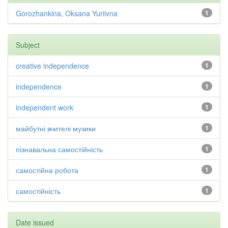
Gorozhankina, Oksana Yuriivna
1
Subject
creative independence
1
independence
1
independent work
1
майбутні вчителі музики
1
пізнавальна самостійність
1
самостійна робота
1
самостійність
1
Date issued