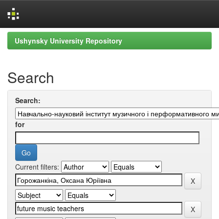
Skip
Ushynsky University Repository
navigation
Search
Search:
for
Current filters: