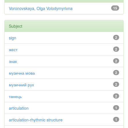
Voronovskaya, Olga Volodymyrivna
15
Subject
sign
2
жест
2
знак
2
музична мова
2
музичний рух
2
танець
2
articulation
1
articulation-rhythmic structure
1