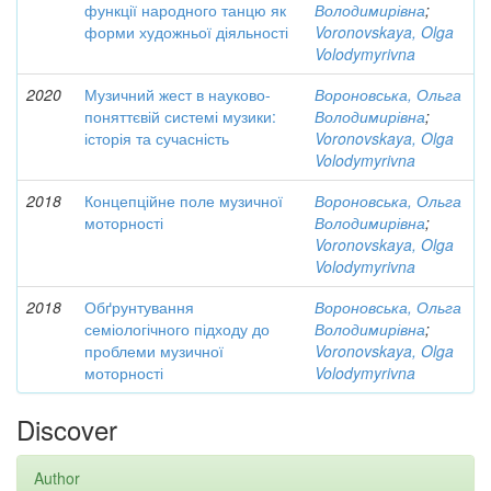
функції народного танцю як
Володимирівна
;
форми художньої діяльності
Voronovskaya, Olga
Volodymyrivna
2020
Музичний жест в науково-
Вороновська, Ольга
поняттєвій системі музики:
Володимирівна
;
історія та сучасність
Voronovskaya, Olga
Volodymyrivna
2018
Концепційне поле музичної
Вороновська, Ольга
моторності
Володимирівна
;
Voronovskaya, Olga
Volodymyrivna
2018
Обґрунтування
Вороновська, Ольга
семіологічного підходу до
Володимирівна
;
проблеми музичної
Voronovskaya, Olga
моторності
Volodymyrivna
Discover
Author