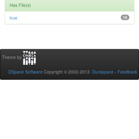
Has File(s)
true
15
Theme by
DSpace Software
Copyright © 2002-2013
Duraspace
-
Feedback