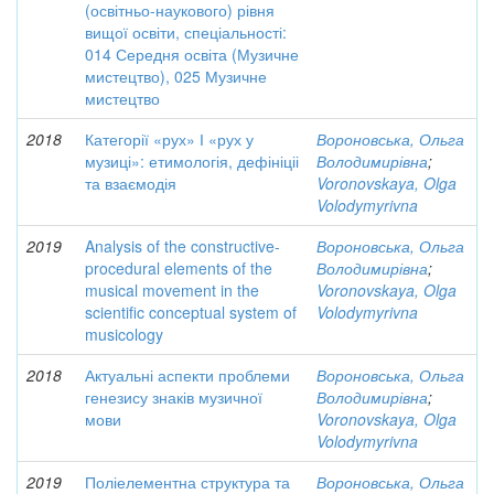
(освітньо-наукового) рівня
вищої освіти, спеціальності:
014 Середня освіта (Музичне
мистецтво), 025 Музичне
мистецтво
2018
Категорії «рух» І «рух у
Вороновська, Ольга
музиці»: етимологія, дефініціі
Володимирівна
;
та взаємодія
Voronovskaya, Olga
Volodymyrivna
2019
Analysis of the constructive-
Вороновська, Ольга
procedural elements of the
Володимирівна
;
musical movement in the
Voronovskaya, Olga
scientific conceptual system of
Volodymyrivna
musicology
2018
Актуальні аспекти проблеми
Вороновська, Ольга
генезису знаків музичної
Володимирівна
;
мови
Voronovskaya, Olga
Volodymyrivna
2019
Поліелементна структура та
Вороновська, Ольга