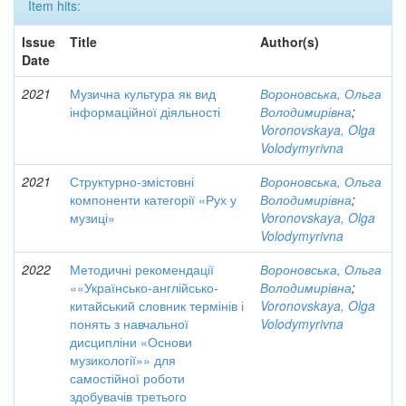
Item hits:
Issue
Title
Author(s)
Date
2021
Музична культура як вид
Вороновська, Ольга
інформаційної діяльності
Володимирівна
;
Voronovskaya, Olga
Volodymyrivna
2021
Структурно-змістовні
Вороновська, Ольга
компоненти категорії «Рух у
Володимирівна
;
музиці»
Voronovskaya, Olga
Volodymyrivna
2022
Методичні рекомендації
Вороновська, Ольга
««Українсько-англійсько-
Володимирівна
;
китайський словник термінів і
Voronovskaya, Olga
понять з навчальної
Volodymyrivna
дисципліни «Основи
музикології»» для
самостійної роботи
здобувачів третього