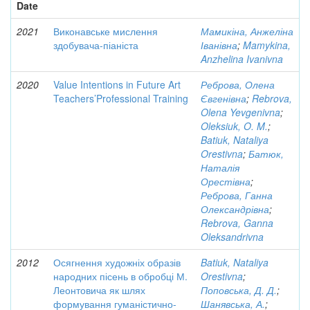
Date
2021
Виконавське мислення
Мамикіна, Анжеліна
здобувача-піаніста
Іванівна
;
Mamykina,
Anzhelina Ivanivna
2020
Value Intentions in Future Art
Реброва, Олена
Teachers’Professional Training
Євгенівна
;
Rebrova,
Olena Yevgenivna
;
Oleksiuk, O. M.
;
Batiuk, Nataliya
Orestivna
;
Батюк,
Наталія
Орестівна
;
Реброва, Ганна
Олександрівна
;
Rebrova, Ganna
Oleksandrivna
2012
Осягнення художніх образів
Batiuk, Nataliya
народних пісень в обробці М.
Orestivna
;
Леонтовича як шлях
Поповська, Д. Д.
;
формування гуманістично-
Шанявська, А.
;