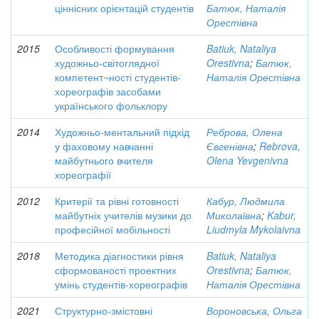
ціннісних орієнтацій студентів
Батюк, Наталія
Орестівна
2015
Особливості формування
Batiuk, Nataliya
художньо-світоглядної
Orestivna
;
Батюк,
компетент¬ності студентів-
Наталія Орестівна
хореографів засобами
українського фольклору
2014
Художньо-ментальний підхід
Реброва, Олена
у фаховому навчанні
Євгенівна
;
Rebrova,
майбутнього вчителя
Olena Yevgenivna
хореографії
2012
Критерії та рівні готовності
Кабур, Людмила
майбутніх учителів музики до
Миколаївна
;
Kabur,
професійної мобільності
Liudmyla Mykolaivna
2018
Методика діагностики рівня
Batiuk, Nataliya
сформованості проектних
Orestivna
;
Батюк,
умінь студентів-хореографів
Наталія Орестівна
2021
Структурно-змістовні
Вороновська, Ольга