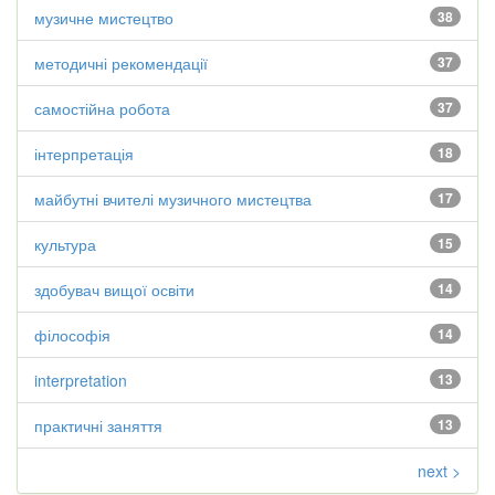
музичне мистецтво
38
методичні рекомендації
37
самостійна робота
37
інтерпретація
18
майбутні вчителі музичного мистецтва
17
культура
15
здобувач вищої освіти
14
філософія
14
interpretation
13
практичні заняття
13
next >