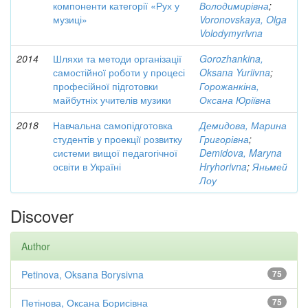
компоненти категорії «Рух у
Володимирівна
;
музиці»
Voronovskaya, Olga
Volodymyrivna
2014
Шляхи та методи організації
Gorozhankina,
самостійної роботи у процесі
Oksana Yuriivna
;
професійної підготовки
Горожанкіна,
майбутніх учителів музики
Оксана Юріївна
2018
Навчальна самопідготовка
Демидова, Марина
студентів у проекції розвитку
Григорівна
;
системи вищої педагогічної
Demidova, Maryna
освіти в Україні
Hryhorivna
;
Яньмей
Лоу
Discover
Author
Petinova, Oksana Borysivna
75
Петінова, Оксана Борисівна
75