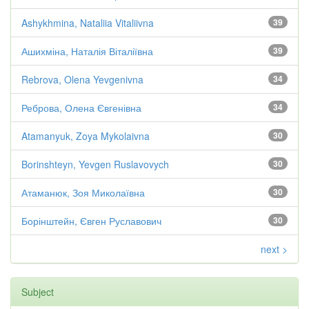
Ashykhmina, Nataliia Vitaliivna
39
Ашихміна, Наталія Віталіївна
39
Rebrova, Olena Yevgenivna
34
Реброва, Олена Євгенівна
34
Atamanyuk, Zoya Mykolaivna
30
Borinshteyn, Yevgen Ruslavovych
30
Атаманюк, Зоя Миколаївна
30
Борінштейн, Євген Руславович
30
next >
Subject