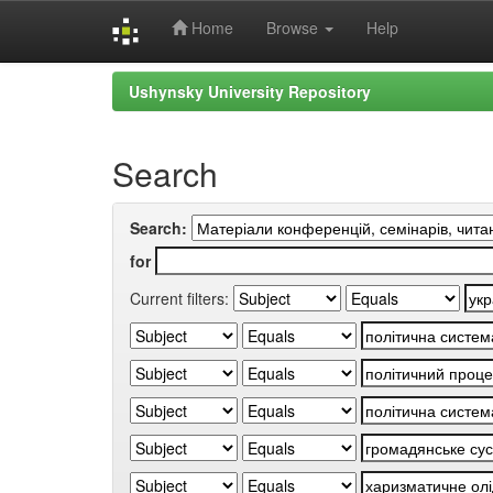
Home
Browse
Help
Skip
Ushynsky University Repository
navigation
Search
Search:
for
Current filters: