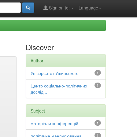
Sign on to:
Language
Discover
Author
Університет Ушинського
1
Центр соціально-політичних
1
дослід...
Subject
матеріали конференцій
1
політичне манпулювання
1