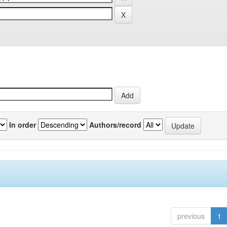
In order
Authors/record
previous
1