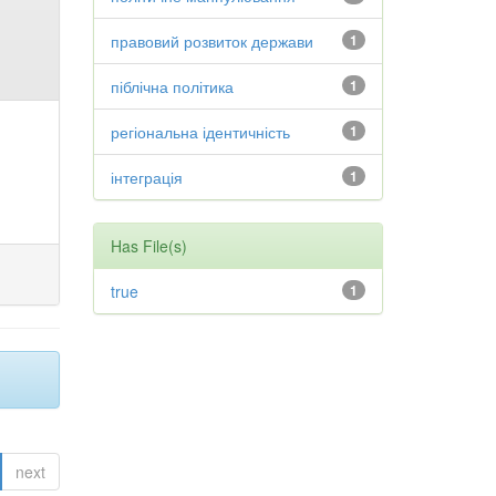
правовий розвиток держави
1
піблічна політика
1
регіональна ідентичність
1
інтеграція
1
Has File(s)
true
1
next