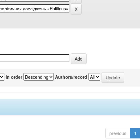
In order
Authors/record
previous
1