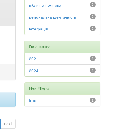
піблічна політика
2
регіональна ідентичність
2
інтеграція
2
Date issued
2021
1
2024
1
Has File(s)
true
2
next