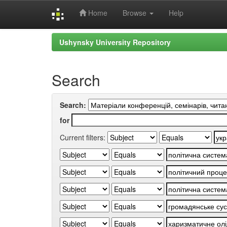
Home
Browse
Help
Skip
Ushynsky University Repository
navigation
Search
Search:
for
Current filters: