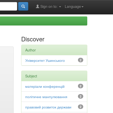
Sign on to:
Language
Discover
Author
Університет Ушинського
2
Subject
матеріали конференцій
2
політичне манпулювання
2
правовий розвиток держави
2