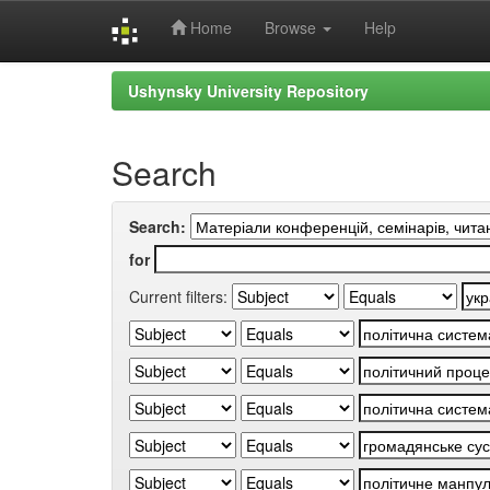
Home
Browse
Help
Skip
Ushynsky University Repository
navigation
Search
Search:
for
Current filters: