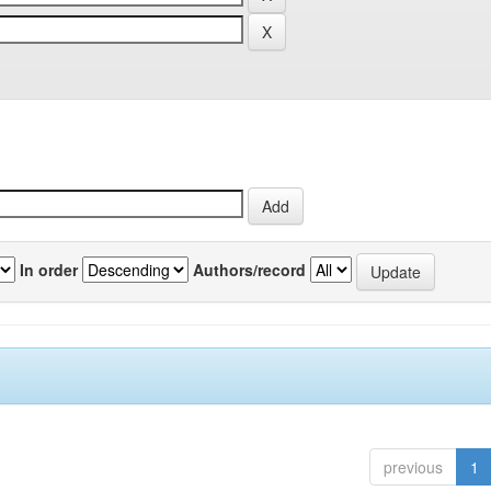
In order
Authors/record
previous
1