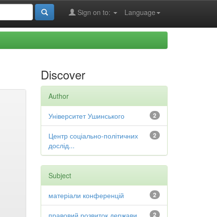
Sign on to:
Language
Discover
Author
Університет Ушинського
2
Центр соціально-політичних
2
дослід...
Subject
матеріали конференцій
2
правовий розвиток держави
2