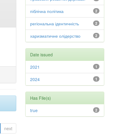
піблічна політика
2
регіональна ідентичність
2
харизматичне олідерство
2
Date issued
2021
1
2024
1
Has File(s)
true
2
next