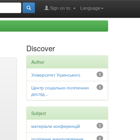
Sign on to:
Language
Discover
Author
Університет Ушинського
1
Центр соціально-політичних
1
дослід...
Subject
матеріали конференцій
1
політичне манпулювання
1