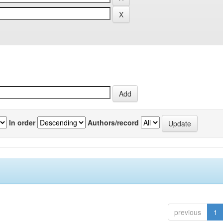
In order
Authors/record
previous
1