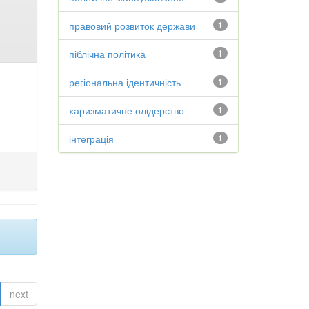
правовий розвиток держави
1
піблічна політика
1
регіональна ідентичність
1
харизматичне олідерство
1
інтеграція
1
next