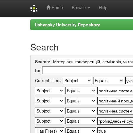
Home
Browse
Help
Skip
Ushynsky University Repository
navigation
Search
Search:
for
Current filters: