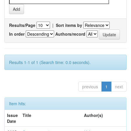
Results/Page
|
Sort items by
In order
Authors/record
Results 1-1 of 1 (Search time: 0.0 seconds).
previous
1
next
Item hits:
Issue
Title
Author(s)
Date