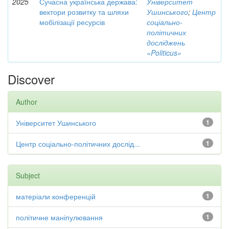
2025
Сучасна українська держава:
Університет
вектори розвитку та шляхи
Ушинського
;
Центр
мобілізації ресурсів
соціально-
політичних
досліджень
«Politicus»
Discover
Author
Університет Ушинського
1
Центр соціально-політичних дослід...
1
Subject
матеріали конференцій
1
політичне маніпулювання
1