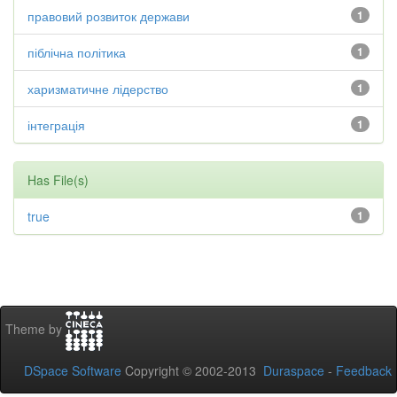
правовий розвиток держави
1
піблічна політика
1
харизматичне лідерство
1
інтеграція
1
Has File(s)
true
1
Theme by
DSpace Software
Copyright © 2002-2013
Duraspace
-
Feedback