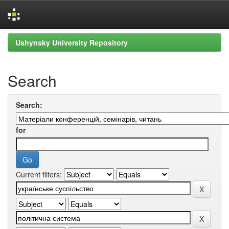
Skip
Ushynsky University Repository
navigation
Search
Search:
for
Current filters: