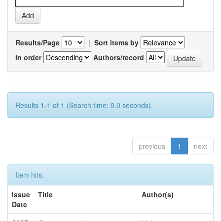
Results/Page
|
Sort items by
In order
Authors/record
Results 1-1 of 1 (Search time: 0.0 seconds).
previous
1
next
Item hits:
Issue
Title
Author(s)
Date