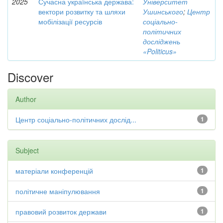
2025
Сучасна українська держава:
Університет
вектори розвитку та шляхи
Ушинського
;
Центр
мобілізації ресурсів
соціально-
політичних
досліджень
«Politicus»
Discover
Author
Центр соціально-політичних дослід...
1
Subject
матеріали конференцій
1
політичне маніпулювання
1
правовий розвиток держави
1