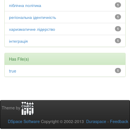
піблічна політика
1
регіональна ідентичність
1
харизматичне лідерство
1
інтеграція
1
Has File(s)
true
1
Theme by
DSpace Software
Copyright © 2002-2013
Duraspace
-
Feedback