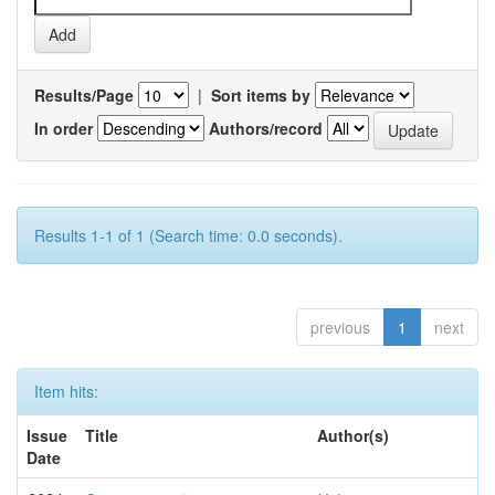
Results/Page
|
Sort items by
In order
Authors/record
Results 1-1 of 1 (Search time: 0.0 seconds).
previous
1
next
Item hits:
Issue
Title
Author(s)
Date