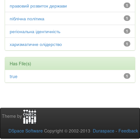
правовий розвиток держави
1
піблічна політика
1
регіональна ідентичність
1
харизматичне олідерство
1
Has File(s)
true
1
Theme by
DSpace Software
Copyright © 2002-2013
Duraspace
-
Feedback