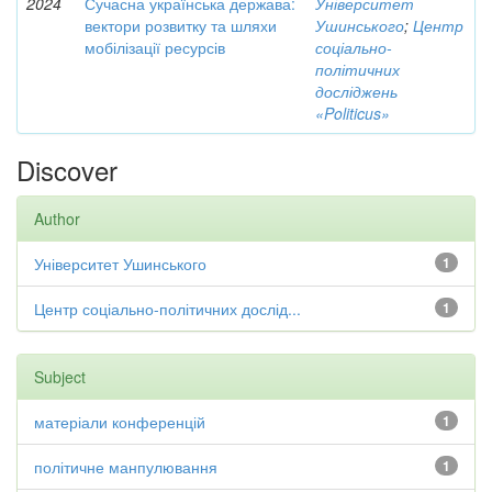
2024
Сучасна українська держава:
Університет
вектори розвитку та шляхи
Ушинського
;
Центр
мобілізації ресурсів
соціально-
політичних
досліджень
«Politicus»
Discover
Author
Університет Ушинського
1
Центр соціально-політичних дослід...
1
Subject
матеріали конференцій
1
політичне манпулювання
1