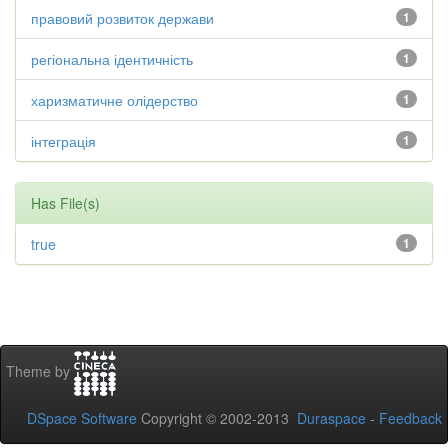
правовий розвиток держави
1
регіональна ідентичність
1
харизматичне олідерство
1
інтеграція
1
Has File(s)
true
1
Theme by
DSpace Software
Copyright © 2002-2013
Duraspace
-
Feedback