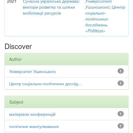
2021
Сучасна українська держава:
Університет
вектори розвитку та шляхи
Ушинського
;
Центр
мобілізації ресурсів
соціально-
політичних
досліджень
«Politicus»
Discover
Author
Університет Ушинського
1
Центр соціально-політичних дослід...
1
Subject
матеріали конференцій
1
політичне манпулювання
1