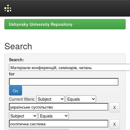
Skip
Ushynsky University Repository
navigation
Search
Search:
for
Current filters: