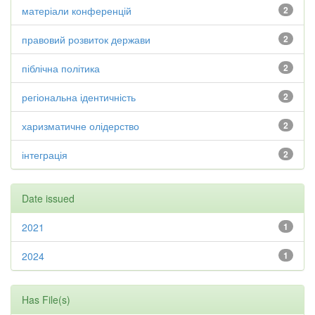
матеріали конференцій
2
правовий розвиток держави
2
піблічна політика
2
регіональна ідентичність
2
харизматичне олідерство
2
інтеграція
2
Date issued
2021
1
2024
1
Has File(s)