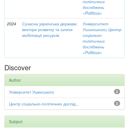
політичних
досліджень
«Politicus»
2024
Сучасна українська держава:
Університет
вектори розвитку та шляхи
Ушинського
;
Центр
мобілізації ресурсів
соціально-
політичних
досліджень
«Politicus»
Discover
Author
Університет Ушинського
2
Центр соціально-політичних дослід...
2
Subject