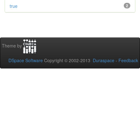
true
2
Theme by
DSpace Software
Copyright © 2002-2013
Duraspace
-
Feedback