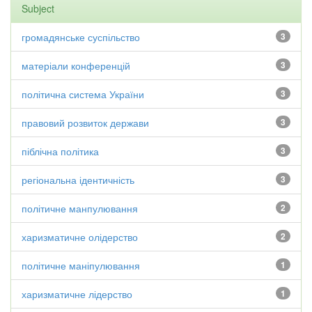
Subject
громадянське суспільство
3
матеріали конференцій
3
політична система України
3
правовий розвиток держави
3
піблічна політика
3
регіональна ідентичність
3
політичне манпулювання
2
харизматичне олідерство
2
політичне маніпулювання
1
харизматичне лідерство
1