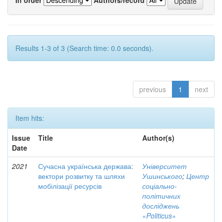
Results 1-3 of 3 (Search time: 0.0 seconds).
previous
1
next
Item hits:
Issue
Title
Author(s)
Date
2021
Сучасна українська держава:
Університет
вектори розвитку та шляхи
Ушинського
;
Центр
мобілізації ресурсів
соціально-
політичних
досліджень
«Politicus»