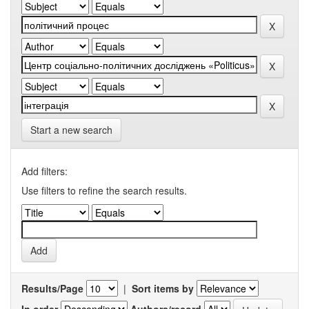
Start a new search
Add filters:
Use filters to refine the search results.
Results/Page
|
Sort items by
In order
Authors/record