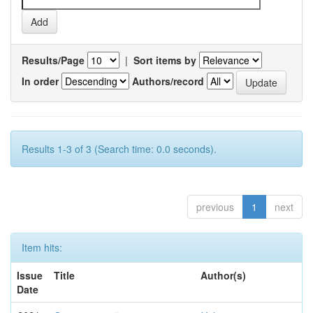
Results/Page
|
Sort items by
In order
Authors/record
Results 1-3 of 3 (Search time: 0.0 seconds).
previous
1
next
Item hits:
Issue
Title
Author(s)
Date