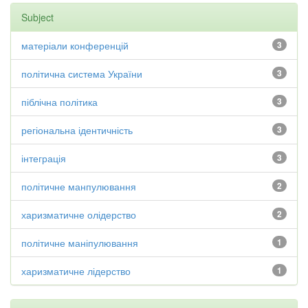
Subject
матеріали конференцій
3
політична система України
3
піблічна політика
3
регіональна ідентичність
3
інтеграція
3
політичне манпулювання
2
харизматичне олідерство
2
політичне маніпулювання
1
харизматичне лідерство
1