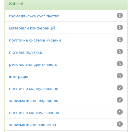
Subject
громадянське суспільство
3
матеріали конференцій
3
політична система України
3
піблічна політика
3
регіональна ідентичність
3
інтеграція
3
політичне манпулювання
2
харизматичне олідерство
2
політичне маніпулювання
1
харизматичне лідерство
1