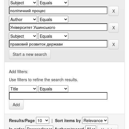
Start a new search
Add filters:
Use filters to refine the search results.
Results/Page
|
Sort items by
In order
Authors/record