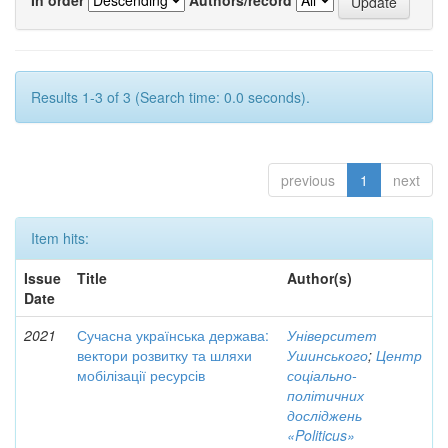
Results 1-3 of 3 (Search time: 0.0 seconds).
previous
1
next
Item hits:
Issue
Title
Author(s)
Date
2021
Сучасна українська держава:
Університет
вектори розвитку та шляхи
Ушинського
;
Центр
мобілізації ресурсів
соціально-
політичних
досліджень
«Politicus»