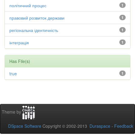
політичний процес
1
правовий розвиток держави
1
регіональна ідентичність
1
інтеграція
1
Has File(s)
true
1
Theme by
DSpace Software
Copyright © 2002-2013
Duraspace
-
Feedback