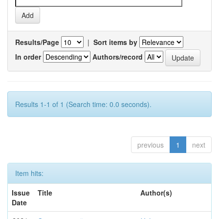
Results/Page
|
Sort items by
In order
Authors/record
Results 1-1 of 1 (Search time: 0.0 seconds).
previous
1
next
Item hits:
Issue
Title
Author(s)
Date