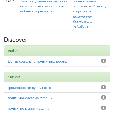
2021
Сучасна українська держава:
Університет
вектори розвитку та шляхи
Ушинського
;
Центр
мобілізації ресурсів
соціально-
політичних
досліджень
«Politicus»
Discover
Author
Центр соціально-політичних дослід...
1
Subject
громадянське суспільство
1
політична система України
1
політичне манпулювання
1