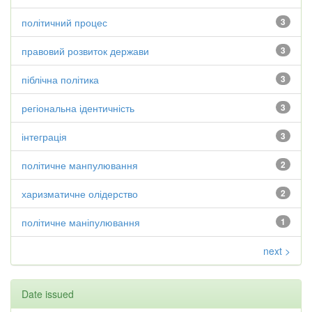
політичний процес
3
правовий розвиток держави
3
піблічна політика
3
регіональна ідентичність
3
інтеграція
3
політичне манпулювання
2
харизматичне олідерство
2
політичне маніпулювання
1
next >
Date issued