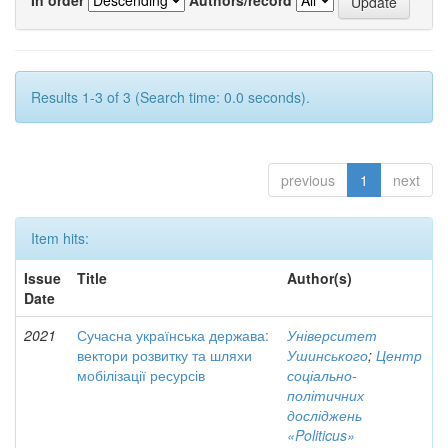
Results 1-3 of 3 (Search time: 0.0 seconds).
previous
1
next
Item hits:
Issue
Title
Author(s)
Date
2021
Сучасна українська держава:
Університет
вектори розвитку та шляхи
Ушинського
;
Центр
мобілізації ресурсів
соціально-
політичних
досліджень
«Politicus»