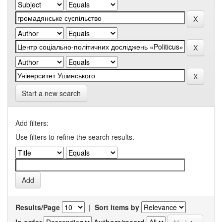
Start a new search
Add filters:
Use filters to refine the search results.
Results/Page
|
Sort items by
In order
Authors/record