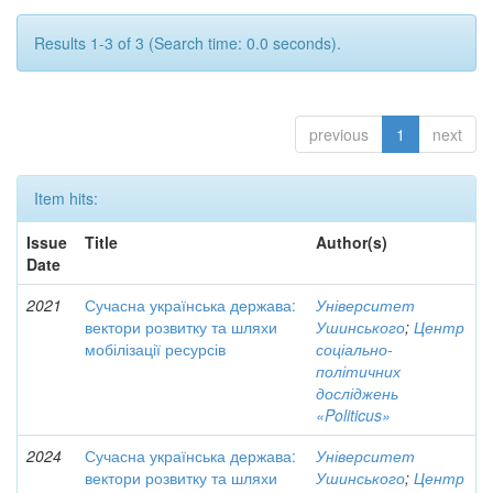
Results 1-3 of 3 (Search time: 0.0 seconds).
previous
1
next
Item hits:
Issue
Title
Author(s)
Date
2021
Сучасна українська держава:
Університет
вектори розвитку та шляхи
Ушинського
;
Центр
мобілізації ресурсів
соціально-
політичних
досліджень
«Politicus»
2024
Сучасна українська держава:
Університет
вектори розвитку та шляхи
Ушинського
;
Центр