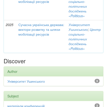
мобілізації ресурсів
соціально-
політичних
досліджень
«Politicus»
2025
Сучасна українська держава:
Університет
вектори розвитку та шляхи
Ушинського
;
Центр
мобілізації ресурсів
соціально-
політичних
досліджень
«Politicus»
Discover
Author
Університет Ушинського
3
Subject
матеріали конференцій
3