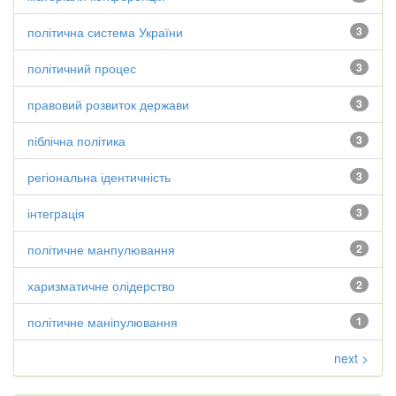
політична система України
3
політичний процес
3
правовий розвиток держави
3
піблічна політика
3
регіональна ідентичність
3
інтеграція
3
політичне манпулювання
2
харизматичне олідерство
2
політичне маніпулювання
1
next >