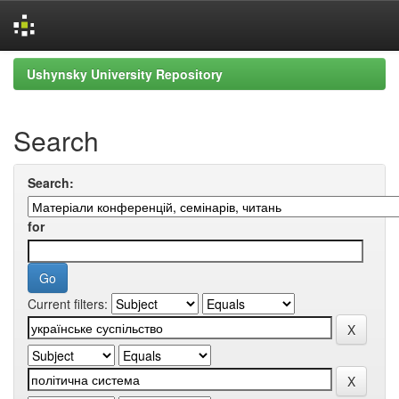
Skip
Ushynsky University Repository
navigation
Search
Search:
for
Current filters: