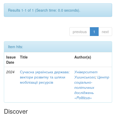
Results 1-1 of 1 (Search time: 0.0 seconds).
previous
1
next
Item hits:
Issue
Title
Author(s)
Date
2024
Сучасна українська держава:
Університет
вектори розвитку та шляхи
Ушинського
;
Центр
мобілізації ресурсів
соціально-
політичних
досліджень
«Politicus»
Discover