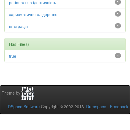
регіональна ідентичність
1
харизматичне олідерство
1
інтеграція
1
Has File(s)
true
1
Theme by
DSpace Software
Copyright © 2002-2013
Duraspace
-
Feedback