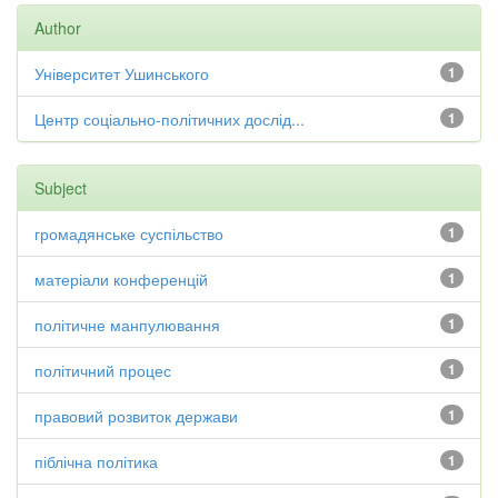
Author
Університет Ушинського
1
Центр соціально-політичних дослід...
1
Subject
громадянське суспільство
1
матеріали конференцій
1
політичне манпулювання
1
політичний процес
1
правовий розвиток держави
1
піблічна політика
1