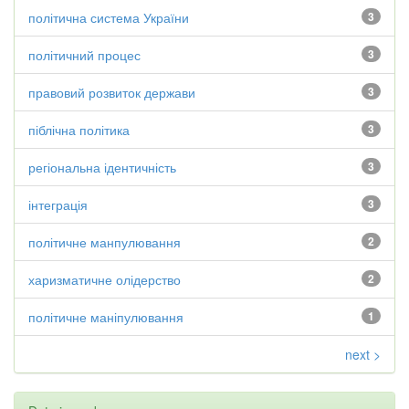
політична система України
3
політичний процес
3
правовий розвиток держави
3
піблічна політика
3
регіональна ідентичність
3
інтеграція
3
політичне манпулювання
2
харизматичне олідерство
2
політичне маніпулювання
1
next >