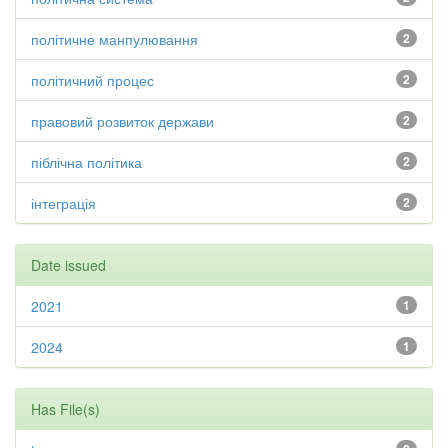
політичне манпулювання
2
політичний процес
2
правовий розвиток держави
2
піблічна політика
2
інтеграція
2
Date issued
2021
1
2024
1
Has File(s)