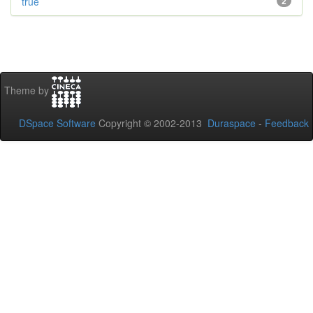
true
2
Theme by
DSpace Software
Copyright © 2002-2013
Duraspace
-
Feedback