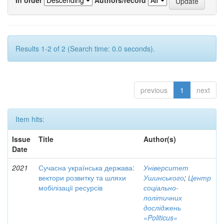
Results 1-2 of 2 (Search time: 0.0 seconds).
previous
1
next
Item hits:
Issue
Title
Author(s)
Date
2021
Сучасна українська держава:
Університет
вектори розвитку та шляхи
Ушинського
;
Центр
мобілізації ресурсів
соціально-
політичних
досліджень
«Politicus»