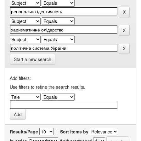
Start a new search
Add filters:
Use filters to refine the search results.
Results/Page
|
Sort items by
In order
Authors/record