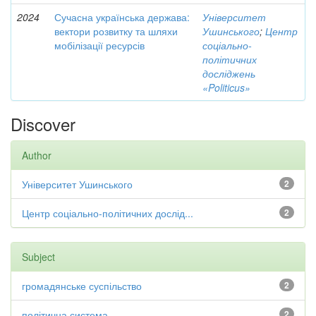
2024
Сучасна українська держава:
Університет
вектори розвитку та шляхи
Ушинського
;
Центр
мобілізації ресурсів
соціально-
політичних
досліджень
«Politicus»
Discover
Author
Університет Ушинського
2
Центр соціально-політичних дослід...
2
Subject
громадянське суспільство
2
політична система
2