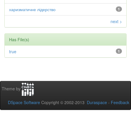
харизматичне лідерство
1
next >
Has File(s)
true
1
Theme by
DSpace Software
Copyright © 2002-2013
Duraspace
-
Feedback