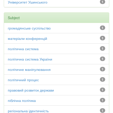
Університет Ушинського
1
Subject
громадянське суспільство
1
матеріали конференцій
1
політична система
1
політична система України
1
політичне маніпулювання
1
політичний процес
1
правовий розвиток держави
1
піблічна політика
1
регіональна ідентичність
1