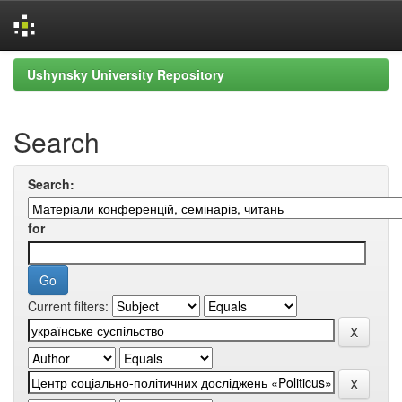
Skip
Ushynsky University Repository
navigation
Search
Search:
for
Current filters: