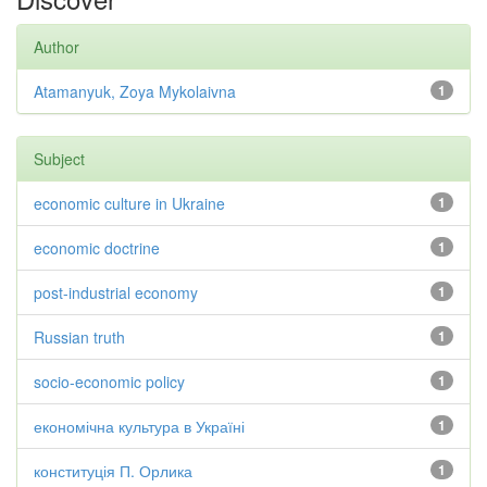
Author
Atamanyuk, Zoya Mykolaivna
1
Subject
economic culture in Ukraine
1
economic doctrine
1
post-industrial economy
1
Russian truth
1
socio-economic policy
1
економічна культура в Україні
1
конституція П. Орлика
1