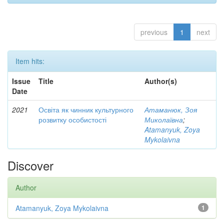
previous
1
next
Item hits:
Issue
Title
Author(s)
Date
2021
Освіта як чинник культурного
Атаманюк, Зоя
розвитку особистості
Миколаївна
;
Atamanyuk, Zoya
Mykolaivna
Discover
Author
Atamanyuk, Zoya Mykolaivna
1