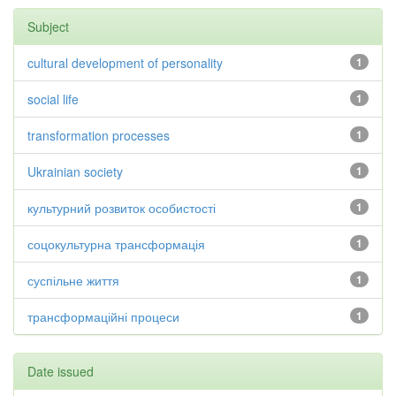
Subject
cultural development of personality
1
social life
1
transformation processes
1
Ukrainian society
1
культурний розвиток особистості
1
соцокультурна трансформація
1
суспільне життя
1
трансформаційні процеси
1
Date issued