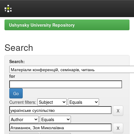
Skip
Ushynsky University Repository
navigation
Search
Search:
for
Current filters: