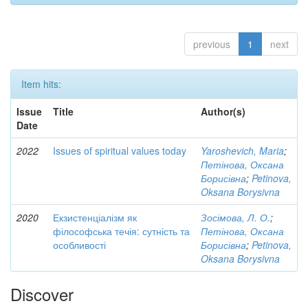
previous
1
next
Item hits:
Issue
Title
Author(s)
Date
2022
Issues of spiritual values today
Yaroshevich, Maria
;
Петінова, Оксана
Борисівна
;
Petinova,
Oksana Borysivna
2020
Екзистенціалізм як
Зосімова, Л. О.
;
філософська течія: сутність та
Петінова, Оксана
особливості
Борисівна
;
Petinova,
Oksana Borysivna
Discover