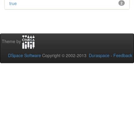
true
2
Theme by
DSpace Software
Copyright © 2002-2013
Duraspace
-
Feedback