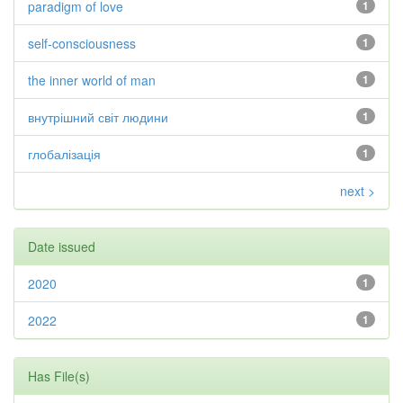
paradigm of love
1
self-consciousness
1
the inner world of man
1
внутрішний світ людини
1
глобалізація
1
next >
Date issued
2020
1
2022
1
Has File(s)