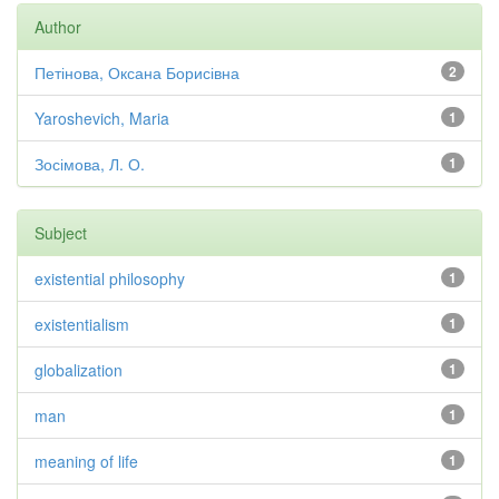
Author
Петінова, Оксана Борисівна
2
Yaroshevich, Maria
1
Зосімова, Л. О.
1
Subject
existential philosophy
1
existentialism
1
globalization
1
man
1
meaning of life
1