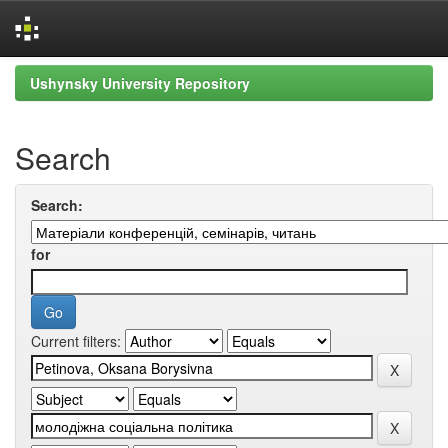
Skip
Ushynsky University Repository
navigation
Search
Search:
for
Current filters: