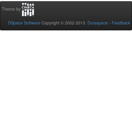
Theme by
DSpace Software
Copyright © 2002-2013
Duraspace
-
Feedback