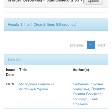
Results 1-1 of 1 (Search time: 0.0 seconds).
previous
1
next
Item hits:
Issue
Title
Author(s)
Date
2018
Молодіжна соціальна
Петінова, Оксана
політика в Україні
Борисівна
;
Petinova,
Oksana Borysivna
;
Котолуп, Юлія
Олегівна