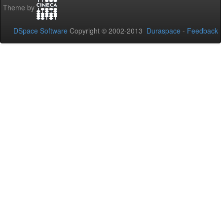
Theme by
DSpace Software
Copyright © 2002-2013
Duraspace
-
Feedback