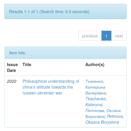
Results 1-1 of 1 (Search time: 0.0 seconds).
previous
1
next
Item hits:
Issue
Title
Author(s)
Date
2022
Philosophical understanding of
Ткаченко,
china's attitude towards the
Катерина
russian-ukrainian war
Валеріївна
;
Tkachenko,
Kateryna
;
Петінова, Оксана
Борисівна
;
Petinova,
Oksana Borysivna