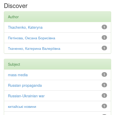
Discover
Author
Tkachenko, Kateryna
1
Петінова, Оксана Борисівна
1
Ткаченко, Катерина Валеріївна
1
Subject
mass media
1
Russian propaganda
1
Russian-Ukrainian war
1
китайські новини
1