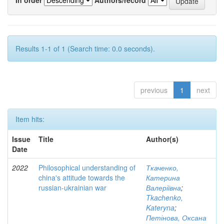
Results 1-1 of 1 (Search time: 0.0 seconds).
previous
1
next
Item hits:
Issue
Title
Author(s)
Date
2022
Philosophical understanding of
Ткаченко,
china's attitude towards the
Катерина
russian-ukrainian war
Валеріївна
;
Tkachenko,
Kateryna
;
Петінова, Оксана