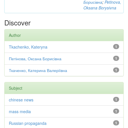
Борисівна
;
Petinova,
Oksana Borysivna
Discover
Author
Tkachenko, Kateryna
1
Петінова, Оксана Борисівна
1
Ткаченко, Катерина Валеріївна
1
Subject
chinese news
1
mass media
1
Russian propaganda
1