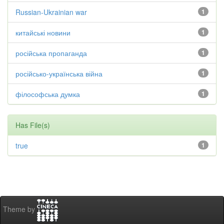
Russian-Ukrainian war
1
китайські новини
1
російська пропаганда
1
російсько-українська війна
1
філософська думка
1
Has File(s)
true
1
Theme by