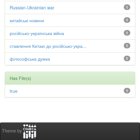
Russian-Ukrainian war
1
китайські новини
1
російсько-українська війна
1
ставлення Китаю до російсько-укра...
1
філософська думка
1
Has File(s)
true
1
Theme by