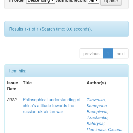
Results 1-1 of 1 (Search time: 0.0 seconds).
previous
1
next
Item hits:
Issue
Title
Author(s)
Date
2022
Philosophical understanding of
Ткаченко,
china's attitude towards the
Катерина
russian-ukrainian war
Валеріївна
;
Tkachenko,
Kateryna
;
Петінова, Оксана