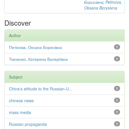
Борисівна
;
Petinova,
Oksana Borysivna
Discover
Author
Петінова, Оксана Борисівна
1
Ткаченко, Катерина Валеріївна
1
Subject
China's attitude to the Russian-U...
1
chinese news
1
mass media
1
Russian propaganda
1