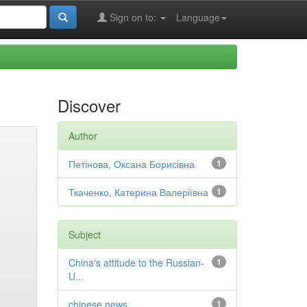
Sign on to:
Language
Discover
Author
Петінова, Оксана Борисівна
1
Ткаченко, Катерина Валеріївна
1
Subject
China's attitude to the Russian-
1
U...
chinese news
1