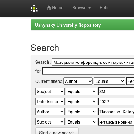
Home
Browse
Help
Skip
Ushynsky University Repository
navigation
Search
Search:
for
Current filters:
Start a new search