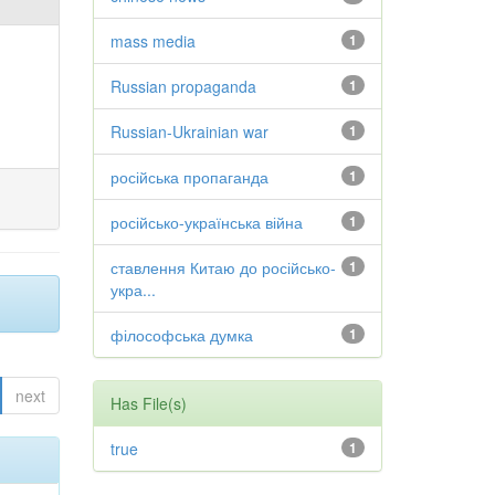
mass media
1
Russian propaganda
1
Russian-Ukrainian war
1
російська пропаганда
1
російсько-українська війна
1
ставлення Китаю до російсько-
1
укра...
філософська думка
1
next
Has File(s)
true
1