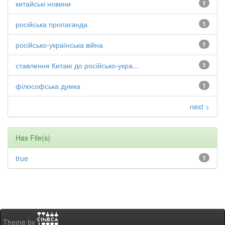
китайські новини
1
російська пропаганда
1
російсько-українська війна
1
ставлення Китаю до російсько-укра...
1
філософська думка
1
next >
Has File(s)
true
1
Theme by