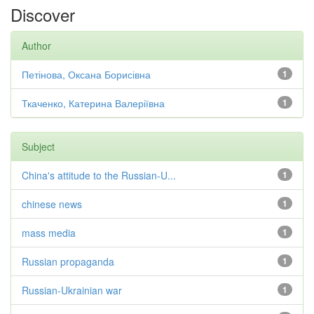
Discover
Author
Петінова, Оксана Борисівна
1
Ткаченко, Катерина Валеріївна
1
Subject
China's attitude to the Russian-U...
1
chinese news
1
mass media
1
Russian propaganda
1
Russian-Ukrainian war
1