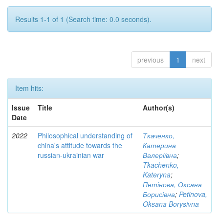
Results 1-1 of 1 (Search time: 0.0 seconds).
previous
1
next
Item hits:
Issue
Title
Author(s)
Date
2022
Philosophical understanding of
Ткаченко,
china's attitude towards the
Катерина
russian-ukrainian war
Валеріївна
;
Tkachenko,
Kateryna
;
Петінова, Оксана
Борисівна
;
Petinova,
Oksana Borysivna