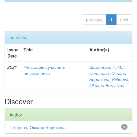
previous
1
next
Item hits:
Issue
Title
Author(s)
Date
2021
Філософія сучасного
Шарапова, Г. М.
;
письменника
Петінова, Оксана
Борисівна
;
Petinova,
Oksana Borysivna
Discover
Author
Петінова, Оксана Борисівна
1