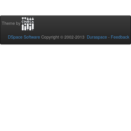
Theme by
DSpace Software
Copyright © 2002-2013
Duraspace
-
Feedback