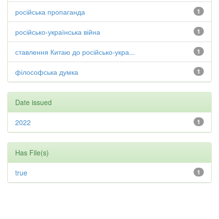
російська пропаганда
1
російсько-українська війна
1
ставлення Китаю до російсько-укра...
1
філософська думка
1
Date issued
2022
1
Has File(s)
true
1