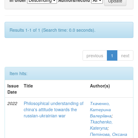
Results 1-1 of 1 (Search time: 0.0 seconds).
previous
1
next
Item hits:
Issue
Title
Author(s)
Date
2022
Philosophical understanding of
Ткаченко,
china's attitude towards the
Катерина
russian-ukrainian war
Валеріївна
;
Tkachenko,
Kateryna
;
Петінова, Оксана