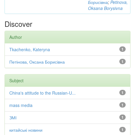
Борисівна
;
Petinova,
Oksana Borysivna
Discover
Author
Tkachenko, Kateryna
1
Петінова, Оксана Борисівна
1
Subject
China's attitude to the Russian-U...
1
mass media
1
ЗМІ
1
китайські новини
1