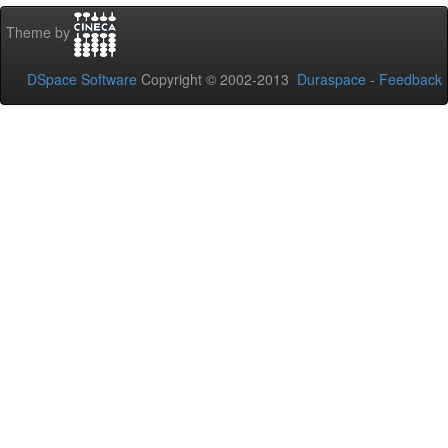
Theme by
DSpace Software
Copyright © 2002-2013
Duraspace
-
Feedback