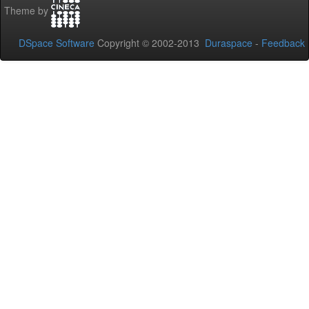
Theme by
DSpace Software
Copyright © 2002-2013
Duraspace
-
Feedback