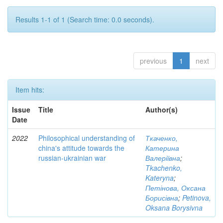
Results 1-1 of 1 (Search time: 0.0 seconds).
previous
1
next
Item hits:
Issue
Title
Author(s)
Date
2022
Philosophical understanding of
Ткаченко,
china's attitude towards the
Катерина
russian-ukrainian war
Валеріївна
;
Tkachenko,
Kateryna
;
Петінова, Оксана
Борисівна
;
Petinova,
Oksana Borysivna