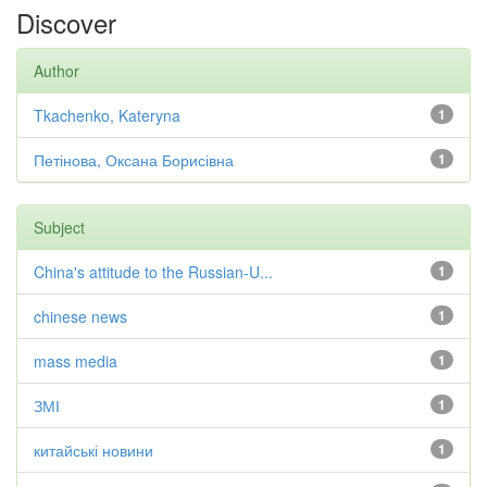
Discover
Author
Tkachenko, Kateryna
1
Петінова, Оксана Борисівна
1
Subject
China's attitude to the Russian-U...
1
chinese news
1
mass media
1
ЗМІ
1
китайські новини
1