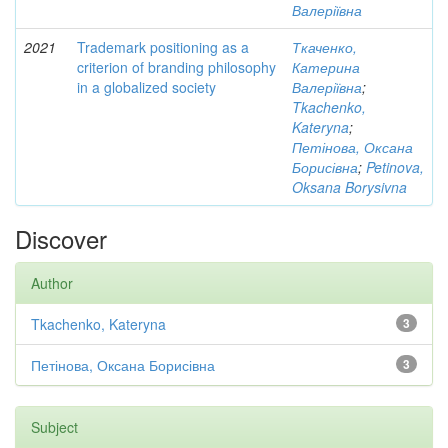
Валеріївна
2021
Trademark positioning as a
Ткаченко,
criterion of branding philosophy
Катерина
in a globalized society
Валеріївна
;
Tkachenko,
Kateryna
;
Петінова, Оксана
Борисівна
;
Petinova,
Oksana Borysivna
Discover
Author
Tkachenko, Kateryna
3
Петінова, Оксана Борисівна
3
Subject