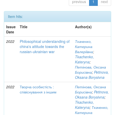
previous
1
next
Item hits:
Issue
Title
Author(s)
Date
2022
Philosophical understanding of
Ткаченко,
china's attitude towards the
Катерина
russian-ukrainian war
Валеріївна
;
Tkachenko,
Kateryna
;
Петінова, Оксана
Борисівна
;
Petinova,
Oksana Borysivna
2022
Творча особистість :
Петінова, Оксана
співіснування з іншим
Борисівна
;
Petinova,
Oksana Borysivna
;
Tkachenko,
Kateryna
;
Ткаченко,
Катерина