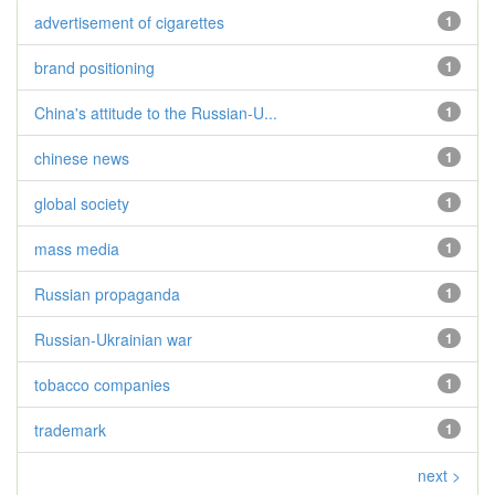
advertisement of cigarettes
1
brand positioning
1
China's attitude to the Russian-U...
1
chinese news
1
global society
1
mass media
1
Russian propaganda
1
Russian-Ukrainian war
1
tobacco companies
1
trademark
1
next >