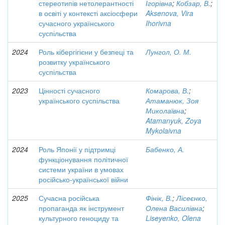
стереотипів нетолерантності
Ігорівна
;
Кобзар, В.
;
в освіті у контексті аксіосфери
Aksenova, Vira
сучасного українського
Ihorivna
суспільства
2024
Роль кібергігієни у безпеці та
Лунгол, О. М.
розвитку українського
суспільства
2023
Цінності сучасного
Комарова, В.
;
українського суспільства
Атаманюк, Зоя
Миколаївна
;
Atamanyuk, Zoya
Mykolaivna
2024
Роль Японії у підтримці
Бабенко, А.
функціонування політичної
системи україни в умовах
російсько-української війни
2025
Сучасна російська
Фінік, В.
;
Лісеєнко,
пропаганда як інструмент
Олена Василівна
;
культурного геноциду та
Liseyenko, Olena