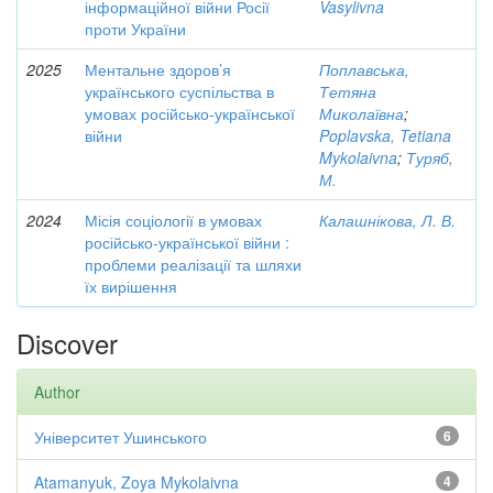
інформаційної війни Росії
Vasylivna
проти України
2025
Ментальне здоров’я
Поплавська,
українського суспільства в
Тетяна
умовах російсько-української
Миколаївна
;
війни
Poplavska, Tetiana
Mykolaivna
;
Туряб,
М.
2024
Місія соціології в умовах
Калашнікова, Л. В.
російсько-української війни :
проблеми реалізації та шляхи
їх вирішення
Discover
Author
Університет Ушинського
6
Atamanyuk, Zoya Mykolaivna
4