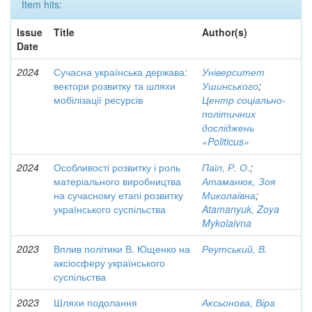
Item hits:
Issue
Title
Author(s)
Date
2024
Сучасна українська держава:
Університет
вектори розвитку та шляхи
Ушинського
;
мобілізації ресурсів
Центр соціально-
політичних
досліджень
«Politicus»
2024
Особливості розвитку і роль
Паїл, Р. О.
;
матеріального виробництва
Атаманюк, Зоя
на сучасному етапі розвитку
Миколаївна
;
українського суспільства
Atamanyuk, Zoya
Mykolaivna
2023
Вплив політики В. Ющенко на
Реутський, В.
аксіосферу українського
суспільства
2023
Шляхи подолання
Аксьонова, Віра