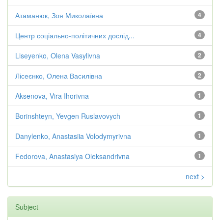
Атаманюк, Зоя Миколаївна
4
Центр соціально-політичних дослід...
4
Liseyenko, Olena Vasylivna
2
Лісеєнко, Олена Василівна
2
Aksenova, Vira Ihorivna
1
Borinshteyn, Yevgen Ruslavovych
1
Danylenko, Anastasiia Volodymyrivna
1
Fedorova, Anastasiya Oleksandrivna
1
next >
Subject