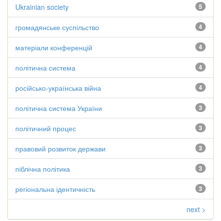
Ukrainian society
5
громадянське суспільство
4
матеріали конференцій
4
політична система
4
російсько-українська війна
4
політична система України
3
політичний процес
3
правовий розвиток держави
3
піблічна політика
3
регіональна ідентичність
3
next >