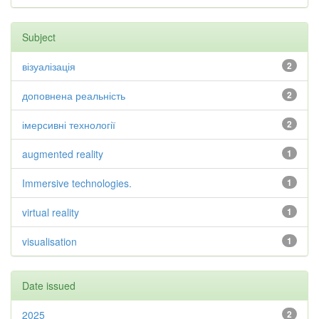
Subject
візуалізація
2
доповнена реальність
2
імерсивні технології
2
augmented reality
1
Immersive technologies.
1
virtual reality
1
visualisation
1
Date issued
2025
2