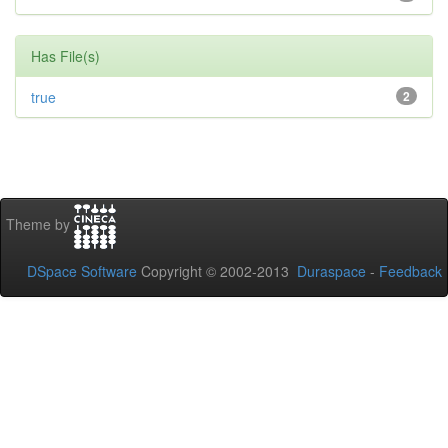
Has File(s)
true
2
Theme by
DSpace Software
Copyright © 2002-2013
Duraspace
-
Feedback