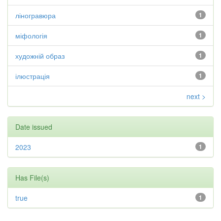
ліногравюра
1
міфологія
1
художній образ
1
ілюстрація
1
next >
Date issued
2023
1
Has File(s)
true
1