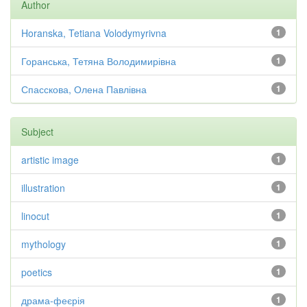
Author
Horanska, Tetiana Volodymyrivna
1
Горанська, Тетяна Володимирівна
1
Спасскова, Олена Павлівна
1
Subject
artistic image
1
illustration
1
linocut
1
mythology
1
poetics
1
драма-феєрія
1