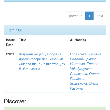
previous
1
next
Item hits:
Issue
Title
Author(s)
Date
2023
Художня рецепція образів
Горанська, Тетяна
драми-феєрії Лесі Українки
Володимирівна
;
«Лісова пісня» в ілюстраціях
Horanska, Tetiana
В. Єфименка
Volodymyrivna
;
Спасскова, Олена
Павлівна
;
Spasskova, Olena
Pavlivna
Discover