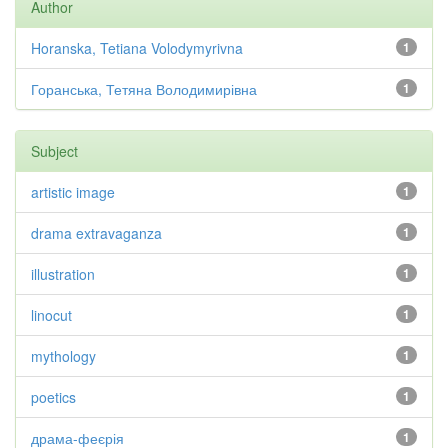
Author
Horanska, Tetiana Volodymyrivna
1
Горанська, Тетяна Володимирівна
1
Subject
artistic image
1
drama extravaganza
1
illustration
1
linocut
1
mythology
1
poetics
1
драма-феєрія
1