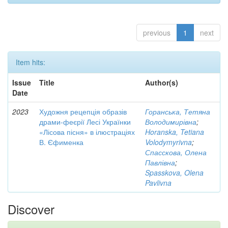
previous
1
next
Item hits:
Issue
Title
Author(s)
Date
2023
Художня рецепція образів
Горанська, Тетяна
драми-феєрії Лесі Українки
Володимирівна
;
«Лісова пісня» в ілюстраціях
Horanska, Tetiana
В. Єфименка
Volodymyrivna
;
Спасскова, Олена
Павлівна
;
Spasskova, Olena
Pavlivna
Discover