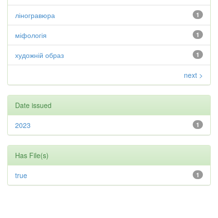
ліногравюра
1
міфологія
1
художній образ
1
next >
Date issued
2023
1
Has File(s)
true
1