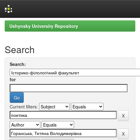
Skip
Ushynsky University Repository
navigation
Search
Search:
for
Current filters: