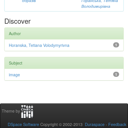
образів
Горанська, Тетяна
Володимирівна
Discover
Author
Horanska, Tetiana Volodymyrivna
1
Subject
image
1
Theme by
DSpace Software
Copyright © 2002-2013
Duraspace
-
Feedback