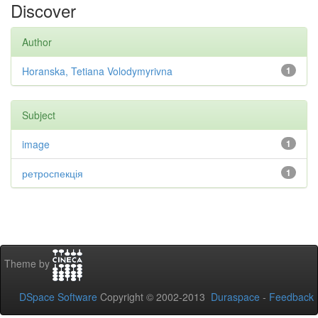
Discover
Author
Horanska, Tetiana Volodymyrivna
1
Subject
image
1
ретроспекція
1
Theme by
DSpace Software
Copyright © 2002-2013
Duraspace
-
Feedback