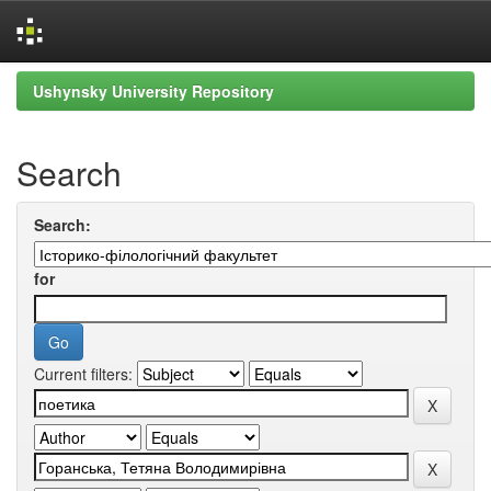
Skip
Ushynsky University Repository
navigation
Search
Search:
for
Current filters: