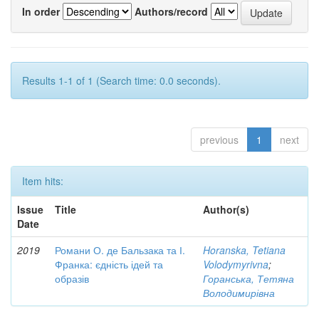
In order
Authors/record
Results 1-1 of 1 (Search time: 0.0 seconds).
previous
1
next
Item hits:
Issue
Title
Author(s)
Date
2019
Романи О. де Бальзака та І.
Horanska, Tetiana
Франка: єдність ідей та
Volodymyrivna
;
образів
Горанська, Тетяна
Володимирівна