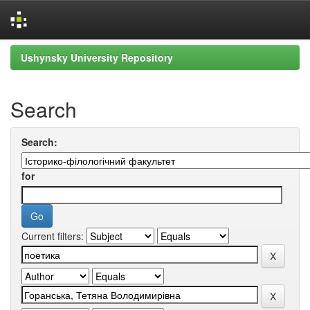
Skip
Ushynsky University Repository
navigation
Search
Search:
for
Current filters: