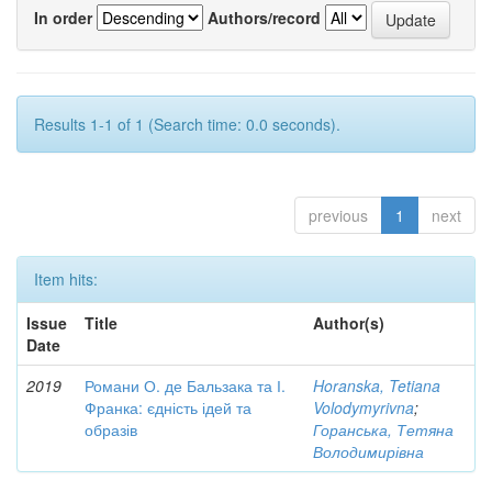
In order
Authors/record
Results 1-1 of 1 (Search time: 0.0 seconds).
previous
1
next
Item hits:
Issue
Title
Author(s)
Date
2019
Романи О. де Бальзака та І.
Horanska, Tetiana
Франка: єдність ідей та
Volodymyrivna
;
образів
Горанська, Тетяна
Володимирівна