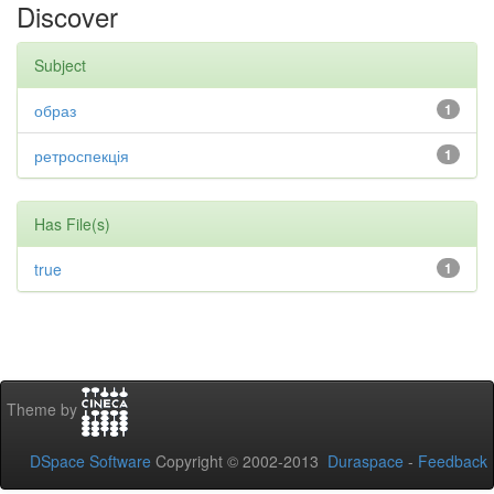
Discover
Subject
образ
1
ретроспекція
1
Has File(s)
true
1
Theme by
DSpace Software
Copyright © 2002-2013
Duraspace
-
Feedback