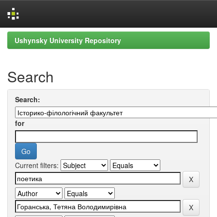
Skip
Ushynsky University Repository
navigation
Search
Search:
for
Current filters: