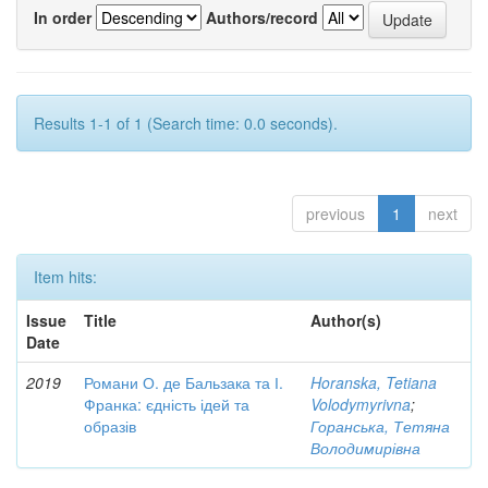
In order
Authors/record
Results 1-1 of 1 (Search time: 0.0 seconds).
previous
1
next
Item hits:
Issue
Title
Author(s)
Date
2019
Романи О. де Бальзака та І.
Horanska, Tetiana
Франка: єдність ідей та
Volodymyrivna
;
образів
Горанська, Тетяна
Володимирівна